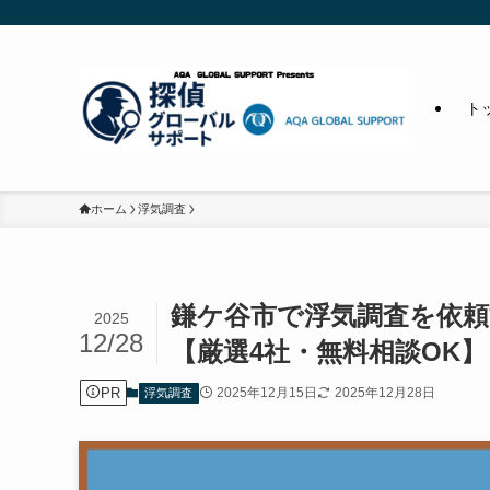
ト
ホーム
浮気調査
鎌ケ谷市で浮気調査を依
2025
12/28
【厳選4社・無料相談OK】
PR
2025年12月15日
2025年12月28日
浮気調査