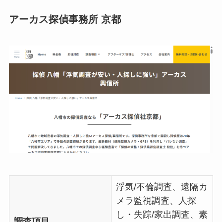
アーカス探偵事務所 京都
浮気/不倫調査、遠隔カ
メラ監視調査、人探
し・失踪/家出調査、素
調査項目