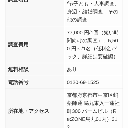
行/子ども・人事調査、
身辺・結婚調査、その
他の調査
77,000 円/1回（短い時
間向けの調査）、5,50
調査費用
0 円～/1名（低料金パ
ック、詳細は要確認）
無料相談
あり
電話番号
0120-69-1525
京都府京都市中京区蛸
薬師通 烏丸東入一蓮社
所在地・アクセス
町300 パームビル（R
e:ZONE烏丸01内）31
2