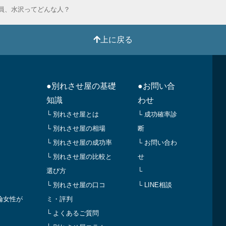
員、水沢ってどんな人？
上に戻る
●別れさせ屋の基礎
●お問い合
知識
わせ
└ 別れさせ屋とは
└ 成功確率診
└ 別れさせ屋の相場
断
└ 別れさせ屋の成功率
└ お問い合わ
└ 別れさせ屋の比較と
せ
選び方
└
└ 別れさせ屋の口コ
└ LINE相談
倫女性が
ミ・評判
└ よくあるご質問