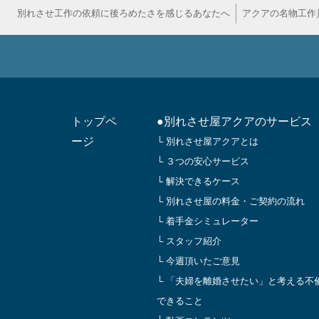
別れさせ工作の依頼に後ろめたさを感じるあなたへ
アクアの名物工作
トップペ
●別れさせ屋アクアのサービス
ージ
└ 別れさせ屋アクアとは
└ ３つの安心サービス
└ 解決できるケース
└ 別れさせ屋の料金・ご契約の流れ
└ 着手金シミュレーター
└ スタッフ紹介
└ 今週頂いたご意見
└ 「夫婦を離婚させたい」と考える不
できること