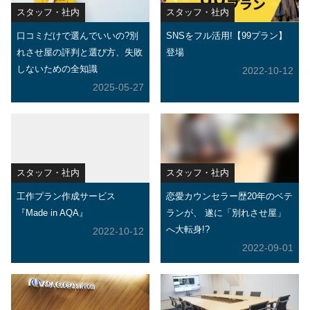
スタッフ・社内
スタッフ・社内
口コミだけで選んでいいの?別
SNSをフル活用!【99プラン】
れさせ屋の評判と選び方、失敗
登場
しないための全知識
2022-10-12
2025-05-27
スタッフ・社内
スタッフ・社内
工作プラン作成サービス
恋愛カウンセラー歴20年のベテ
『Made in AQA』
ランが、 遂に「別れさせ屋」
へ大転身!?
2022-10-12
2022-09-01