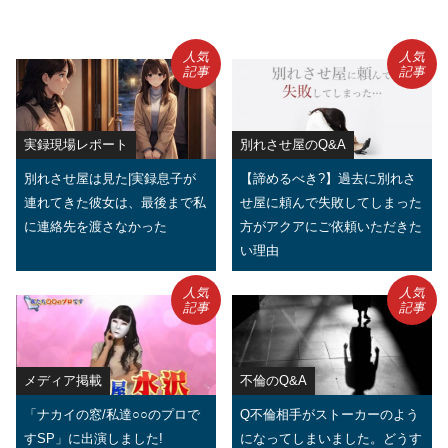
人気
人気
記事
記事
実録現場レポート
別れさせ屋のQ&A
別れさせ屋は見た|実録息子が
【諦めるべき?】過去に別れさ
連れてきた彼女は、最後まで私
せ屋に頼んで失敗してしまった
に連絡先を渡さなかった
方がアクアにご依頼いただきた
い理由
人気
人気
記事
記事
メディア掲載
不倫のQ&A
「ナカイの窓/私達○○のプロで
Q不倫相手がストーカーのよう
すSP」に出演しました!
になってしまいました。どうす