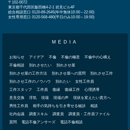
〒102-0072
東京都千代田区飯田橋4-2-1 岩見ビル4F
総合相談窓口 0120-89-2645(年中無休10:00～22:00)
女性専用窓口 0120-568-480(平日のみ10:00～19:00)
MEDIA
お知らせ
アイデア
不倫
不倫の極意
不倫中の心構え
不倫相談
別れさせたい
別れさせ屋
別れさせ屋の工作方法
別れさせ屋への質問
別れさせ工作
別れさせ工作のノウハウ
別れたい
女性工作員
工作スタッフ
工作員
復縁
復縁工作
心理誘導
意見交換
浮気
現場
現場の声
現状を変えたい貴方へ
男性工作員
相手の気持ちを引き寄せる秘訣
相談
社内会議
調査スキル
調査員
調査員・工作員ファイル
質問
電話不倫アンサーズ
電話不倫相談