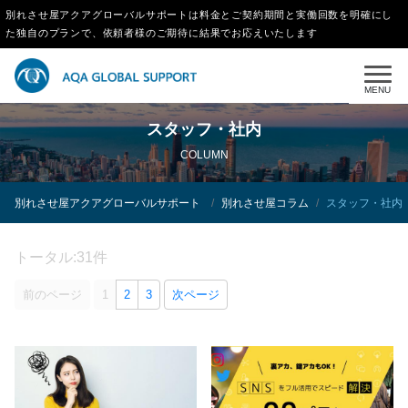
別れさせ屋アクアグローバルサポートは料金とご契約期間と実働回数を明確にし
た独自のプランで、依頼者様のご期待に結果でお応えいたします
MENU
スタッフ・社内
COLUMN
別れさせ屋アクアグローバルサポート
別れさせ屋コラム
スタッフ・社内
トータル:31件
前のページ
1
2
3
次ページ