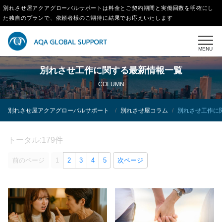
別れさせ屋アクアグローバルサポートは料金とご契約期間と実働回数を明確にし
た独自のプランで、依頼者様のご期待に結果でお応えいたします
MENU
別れさせ工作に関する最新情報一覧
COLUMN
別れさせ屋アクアグローバルサポート
別れさせ屋コラム
別れさせ工作に
トータル:179件
前のページ
1
2
3
4
5
次ページ