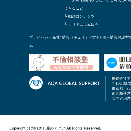
できること
└ 動画コンテンツ
└ カリキュラム販売
プライバシー保護
/
情報セキュリティ方針
/
個人情報保護方
ム
株式会社ア
〒102-0072
東京都千代田
総合相談窓口 0
女性専用窓口 0
Copyright(c) 別れさせ屋のアクア All Rights Reserved.