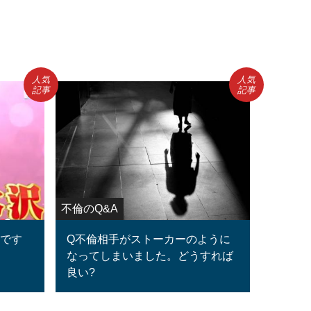
人気
人気
記事
記事
不倫のQ&A
ロです
Q不倫相手がストーカーのように
なってしまいました。どうすれば
良い?