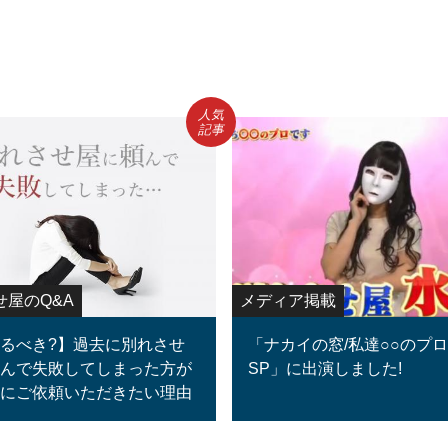
人気
記事
せ屋のQ&A
メディア掲載
るべき?】過去に別れさせ
「ナカイの窓/私達○○のプ
んで失敗してしまった方が
SP」に出演しました!
にご依頼いただきたい理由