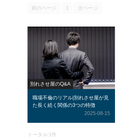
前のページ
1
次ページ
別れさせ屋のQ&A
職場不倫のリアル|別れさせ屋が見
た長く続く関係の3つの特徴
2025-08-15
トータル:1件