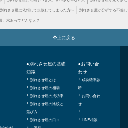
別れさせ屋に依頼して失敗してしまった方へ
別れさせ屋が分析する不倫し
員、水沢ってどんな人？
上に戻る
●別れさせ屋の基礎
●お問い合
知識
わせ
└ 別れさせ屋とは
└ 成功確率診
└ 別れさせ屋の相場
断
└ 別れさせ屋の成功率
└ お問い合わ
└ 別れさせ屋の比較と
せ
選び方
└
└ 別れさせ屋の口コ
└ LINE相談
倫女性が
ミ・評判