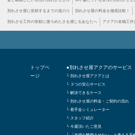
別れさせ屋に依頼するまでの道のり
別れさせ屋の料金を徹底比較！
別れさせ工作の依頼に後ろめたさを感じるあなたへ
アクアの名物工作
トップペ
●別れさせ屋アクアのサービス
ージ
└ 別れさせ屋アクアとは
└ ３つの安心サービス
└ 解決できるケース
└ 別れさせ屋の料金・ご契約の流れ
└ 着手金シミュレーター
└ スタッフ紹介
└ 今週頂いたご意見
└ 「夫婦を離婚させたい」と考える不