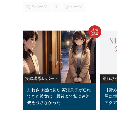
前のページ
1
次ページ
人気
記事
実録現場レポート
別れさ
別れさせ屋は見た|実録息子が連れ
【諦め
てきた彼女は、最後まで私に連絡
屋に頼
先を渡さなかった
アクア