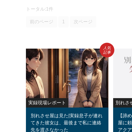
トータル:1件
前のページ
1
次ページ
人気
記事
実録現場レポート
別れさ
別れさせ屋は見た|実録息子が連れ
【諦め
てきた彼女は、最後まで私に連絡
屋に頼
先を渡さなかった
アクア