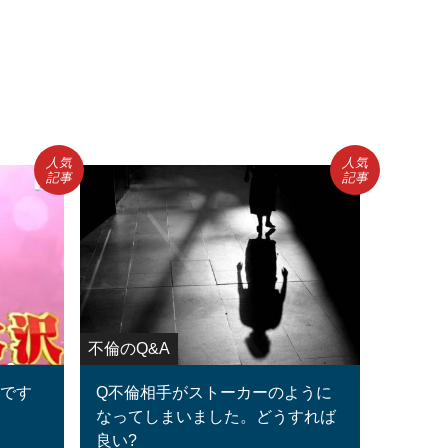
人気
人気
記事
記事
不倫のQ&A
ロです
Q不倫相手がストーカーのように
なってしまいました。どうすれば
良い?