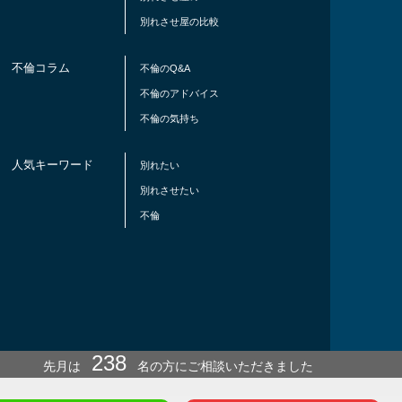
別れさせ屋の比較
不倫コラム
不倫のQ&A
不倫のアドバイス
不倫の気持ち
人気キーワード
別れたい
別れさせたい
不倫
238
先月は
名の方にご相談いただきました
冬
までに結果を出したい方は今月ご依頼ください！