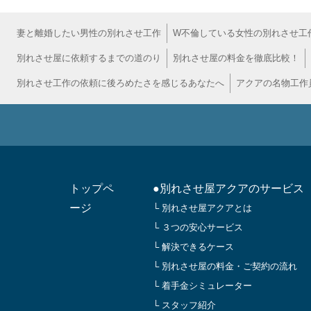
妻と離婚したい男性の別れさせ工作
W不倫している女性の別れさせ工
別れさせ屋に依頼するまでの道のり
別れさせ屋の料金を徹底比較！
別れさせ工作の依頼に後ろめたさを感じるあなたへ
アクアの名物工作
トップペ
●別れさせ屋アクアのサービス
ージ
└ 別れさせ屋アクアとは
└ ３つの安心サービス
└ 解決できるケース
└ 別れさせ屋の料金・ご契約の流れ
└ 着手金シミュレーター
└ スタッフ紹介