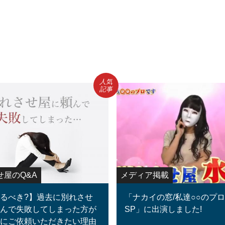
人気
記事
せ屋のQ&A
メディア掲載
るべき?】過去に別れさせ
「ナカイの窓/私達○○のプ
んで失敗してしまった方が
SP」に出演しました!
にご依頼いただきたい理由