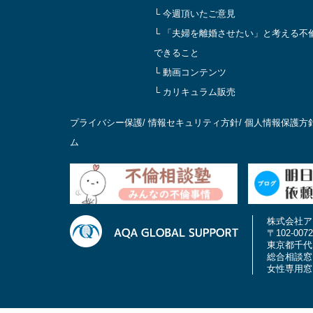
└ 今週頂いたご意見
└ 「夫婦を離婚させたい」と考える不
できること
└ 動画コンテンツ
└ カリキュラム販売
プライバシー保護
/
情報セキュリティ方針
/
個人情報保護方
ム
株式会社ア
〒102-0072
東京都千代田
総合相談窓口 0
女性専用窓口 0