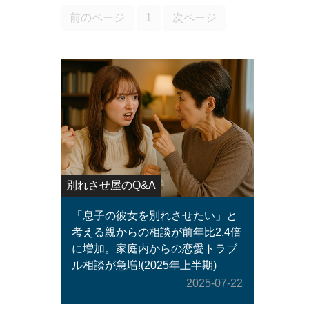
前のページ
1
次ページ
別れさせ屋のQ&A
「息子の彼女を別れさせたい」と
考える親からの相談が前年比2.4倍
に増加。家庭内からの恋愛トラブ
ル相談が急増!(2025年上半期)
2025-07-22