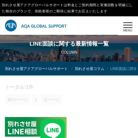
別れさせ屋アクアグローバルサポートは料金とご契約期間と実働回数を明確にし
た独自のプランで、依頼者様のご期待に結果でお応えいたします
MENU
LINE面談に関する最新情報一覧
COLUMN
別れさせ屋アクアグローバルサポート
別れさせ屋コラム
LINE面談に関
トータル:1件
前のページ
1
次ページ