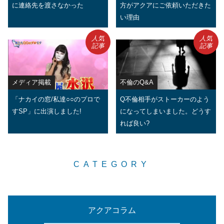
に連絡先を渡さなかった
方がアクアにご依頼いただきた
い理由
人気
人気
記事
記事
メディア掲載
不倫のQ&A
「ナカイの窓/私達○○のプロで
Q不倫相手がストーカーのよう
すSP」に出演しました!
になってしまいました。どうす
れば良い?
CATEGORY
アクアコラム