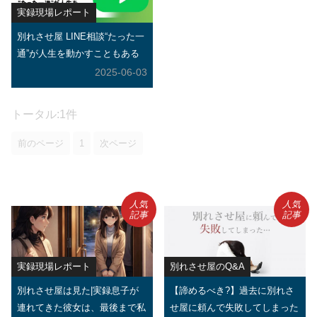
実録現場レポート
別れさせ屋 LINE相談“たった一
通”が人生を動かすこともある
2025-06-03
トータル:1件
前のページ
1
次ページ
人気
人気
記事
記事
実録現場レポート
別れさせ屋のQ&A
別れさせ屋は見た|実録息子が
【諦めるべき?】過去に別れさ
連れてきた彼女は、最後まで私
せ屋に頼んで失敗してしまった