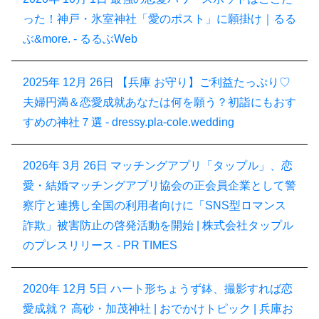
った！神戸・氷室神社「愛のポスト」に願掛け｜るる
ぶ&more. - るるぶWeb
2025年 12月 26日
【兵庫 お守り】ご利益たっぷり♡
夫婦円満＆恋愛成就あなたは何を願う？初詣にもおす
すめの神社７選 - dressy.pla-cole.wedding
2026年 3月 26日
マッチングアプリ「タップル」、恋
愛・結婚マッチングアプリ協会の正会員企業として警
察庁と連携し全国の利用者向けに「SNS型ロマンス
詐欺」被害防止の啓発活動を開始 | 株式会社タップル
のプレスリリース - PR TIMES
2020年 12月 5日
ハート形ちょうず鉢、撮影すれば恋
愛成就？ 高砂・加茂神社 | おでかけトピック | 兵庫お