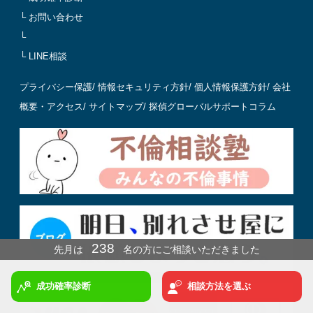
└ お問い合わせ
└
└ LINE相談
プライバシー保護
/
情報セキュリティ方針
/
個人情報保護方針
/
会社
概要・アクセス
/
サイトマップ
/
探偵グローバルサポートコラム
238
先月は
名の方にご相談いただきました
冬
までに結果を出したい方は今月ご依頼ください！
成功確率診断
相談方法を選ぶ