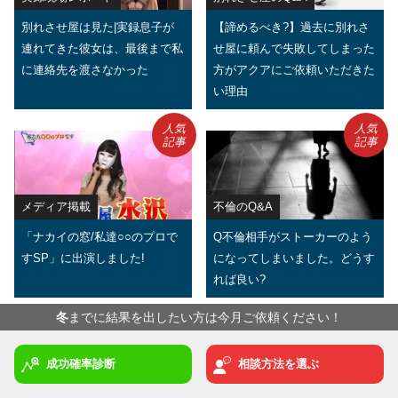
別れさせ屋は見た|実録息子が
【諦めるべき?】過去に別れさ
連れてきた彼女は、最後まで私
せ屋に頼んで失敗してしまった
に連絡先を渡さなかった
方がアクアにご依頼いただきた
い理由
人気
人気
記事
記事
メディア掲載
不倫のQ&A
「ナカイの窓/私達○○のプロで
Q不倫相手がストーカーのよう
すSP」に出演しました!
になってしまいました。どうす
れば良い?
238
先月は
名の方にご相談いただきました
冬
までに結果を出したい方は今月ご依頼ください！
成功確率診断
相談方法を選ぶ
別れさせ工作の実態が分かる！公式イ