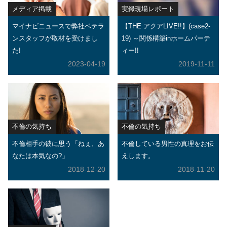
メディア掲載
実録現場レポート
マイナビニュースで弊社ベテラ
【THE アクアLIVE!!】(case2-
ンスタッフが取材を受けまし
19) ～関係構築inホームパーテ
た!
ィー!!
2023-04-19
2019-11-11
不倫の気持ち
不倫の気持ち
不倫相手の彼に思う「ねぇ、あ
不倫している男性の真理をお伝
なたは本気なの?」
えします。
2018-12-20
2018-11-20