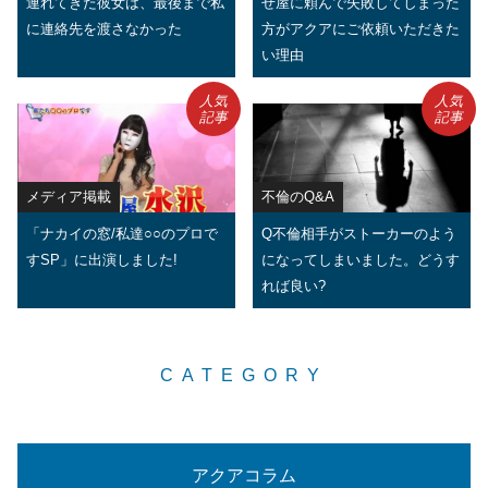
連れてきた彼女は、最後まで私
せ屋に頼んで失敗してしまった
に連絡先を渡さなかった
方がアクアにご依頼いただきた
い理由
人気
人気
記事
記事
メディア掲載
不倫のQ&A
「ナカイの窓/私達○○のプロで
Q不倫相手がストーカーのよう
すSP」に出演しました!
になってしまいました。どうす
れば良い?
CATEGORY
アクアコラム