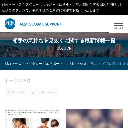
別れさせ屋アクアグローバルサポートは料金とご契約期間と実働回数を明確にし
た独自のプランで、依頼者様のご期待に結果でお応えいたします
MENU
相手の気持ちを見抜くに関する最新情報一覧
COLUMN
別れさせ屋アクアグローバルサポート
別れさせ屋コラム
相手の気持ちを
トータル:5件
前のページ
1
次ページ