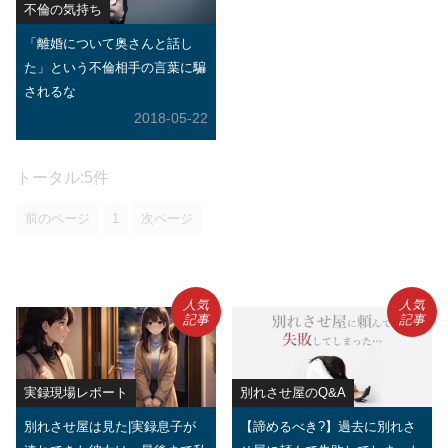
不倫の気持ち
「離婚について奥さんと話し
た」という不倫相手の言葉に騙
されるな
2018-05-22
トータル:5件
前のページ
1
次ページ
人気
人気
記事
記事
実録現場レポート
別れさせ屋のQ&A
別れさせ屋は見た|実録息子が
【諦めるべき?】過去に別れさ