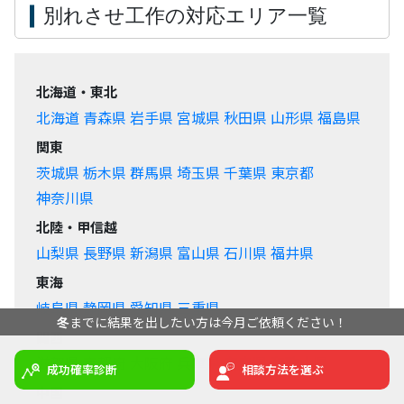
すし、あなたのお悩みに本気で向き合います。お待ち
しております。
別れさせ工作の対応エリア一覧
北海道・東北
北海道
青森県
岩手県
宮城県
秋田県
山形県
福島県
238
関東
先月は
名の方にご相談いただきました
茨城県
栃木県
群馬県
埼玉県
千葉県
東京都
冬
までに結果を出したい方は今月ご依頼ください！
神奈川県
成功確率診断
相談方法を選ぶ
北陸・甲信越
山梨県
長野県
新潟県
富山県
石川県
福井県