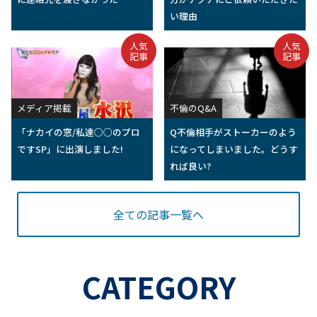
記事
記事
実録現場レポート
別れさせ屋のQ&A
別れさせ屋は見た|実録息子が
【諦めるべき?】過去に別れさ
連れてきた彼女は、最後まで私
せ屋に頼んで失敗してしまった
に連絡先を渡さなかった
方がアクアにご依頼いただきた
い理由
人気
人気
記事
記事
メディア掲載
不倫のQ&A
「ナカイの窓/私達○○のプロ
Q不倫相手がストーカーのよう
ですSP」に出演しました!
になってしまいました。どうす
れば良い?