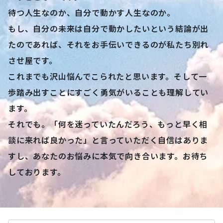
悩んでも答えは出ません。
考えるべきは、別れさせ屋に依頼するべきか否かでは
なく、あなたが望む状況が「自然発生的に実現するの
を待つか、それとも自分から仕掛けて作り出すか」と
いうことなのです。
待つ人生なのか、自分で動かす人生なのか。
もし、自分の未来は自分で動かしたいという結論が出
たのであれば、それをお手伝いできるのが私たち別れ
させ屋です。
これまでも沢山悩んでこられたと思います。そして一
歩踏み出すことにすごく勇気がいることも理解してい
ます。
それでも。「何を迷っていたんだろう、もっと早く相
談に来れば良かった」と言っていただく自信はありま