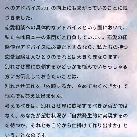
っとも近づけるか、全力で考え結果でお応えします。
私たちは、別れさせ屋を20年以上続ける中で、「人の
気持ちを分析し、動かす方法」を身につけてきまし
た。このノウハウは、もちろん別れさせ工作の成功率
を飛躍的に向上させてきましたが、同時に「依頼者様
へのアドバイス力」の向上にも繋がっていることに気
づきました。
恋愛相談への具体的なアドバイスという面において、
私たちは日本一の集団だと自負しています。恋愛の経
験値がアドバイスに必要だとするなら、私たちの持つ
恋愛経験は人ひとりのそれとは大きく異なります。
別れさせ屋に依頼するかどうかを悩んでいらっしゃる
方にお伝えしておきたいことは、
別れさせ工作を「依頼するか、やめておくべきか」で