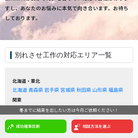
すし、あなたのお悩みに本気で向き合います。お待ち
しております。
別れさせ工作の対応エリア一覧
北海道・東北
北海道
青森県
岩手県
宮城県
秋田県
山形県
福島県
238
関東
先月は
名の方にご相談いただきました
茨城県
栃木県
群馬県
埼玉県
千葉県
東京都
冬
までに結果を出したい方は今月ご依頼ください！
神奈川県
成功確率診断
相談方法を選ぶ
北陸・甲信越
山梨県
長野県
新潟県
富山県
石川県
福井県