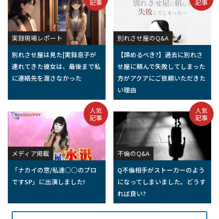
記事
記事
実録現場レポート
別れさせ屋のQ&A
別れさせ屋は見た|実録息子が
【諦めるべき?】過去に別れさ
連れてきた彼女は、最後まで私
せ屋に頼んで失敗してしまった
に連絡先を渡さなかった
方がアクアにご依頼いただきた
い理由
人気
人気
記事
記事
メディア掲載
不倫のQ&A
「ナカイの窓/私達○○のプロ
Q不倫相手がストーカーのよう
ですSP」に出演しました!
になってしまいました。どうす
れば良い?