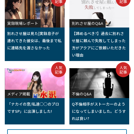
記事
記事
実録現場レポート
別れさせ屋のQ&A
別れさせ屋は見た|実録息子が
【諦めるべき?】過去に別れさ
連れてきた彼女は、最後まで私
せ屋に頼んで失敗してしまった
に連絡先を渡さなかった
方がアクアにご依頼いただきた
い理由
人気
人気
記事
記事
メディア掲載
不倫のQ&A
「ナカイの窓/私達○○のプロ
Q不倫相手がストーカーのよう
ですSP」に出演しました!
になってしまいました。どうす
れば良い?