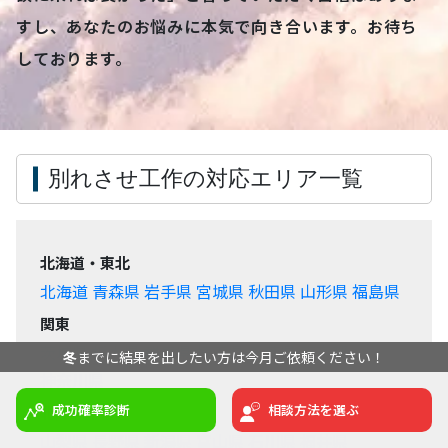
すし、あなたのお悩みに本気で向き合います。お待ち
しております。
別れさせ工作の対応エリア一覧
北海道・東北
北海道
青森県
岩手県
宮城県
秋田県
山形県
福島県
関東
238
先月は
名の方にご相談いただきました
茨城県
栃木県
群馬県
埼玉県
千葉県
東京都
冬
までに結果を出したい方は今月ご依頼ください！
神奈川県
成功確率診断
相談方法を選ぶ
北陸・甲信越
山梨県
長野県
新潟県
富山県
石川県
福井県