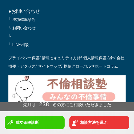
●お問い合わせ
└ 成功確率診断
└ お問い合わせ
└
└ LINE相談
プライバシー保護
/
情報セキュリティ方針
/
個人情報保護方針
/
会社
概要・アクセス
/
サイトマップ
/
探偵グローバルサポートコラム
238
先月は
名の方にご相談いただきました
冬
までに結果を出したい方は今月ご依頼ください！
成功確率診断
相談方法を選ぶ