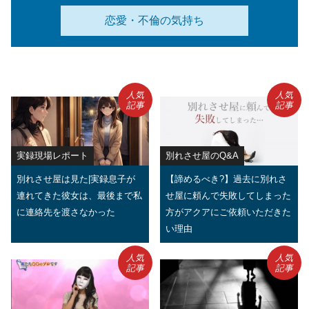
恋愛・不倫の気持ち
人気
人気
記事
記事
実録現場レポート
別れさせ屋のQ&A
別れさせ屋は見た|実録息子が
【諦めるべき?】過去に別れさ
連れてきた彼女は、最後まで私
せ屋に頼んで失敗してしまった
に連絡先を渡さなかった
方がアクアにご依頼いただきた
い理由
人気
人気
記事
記事