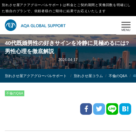
別れさせ屋アクアグローバルサポートは料金とご契約期間と実働回数を明確にし
た独自のプランで、依頼者様のご期待に結果でお応えいたします
MENU
40代既婚男性の好きサインを冷静に見極めるには?
男性心理を徹底解説
2026-04-17
別れさせ屋アクアグローバルサポート
別れさせ屋コラム
不倫のQ&A
不倫のQ&A