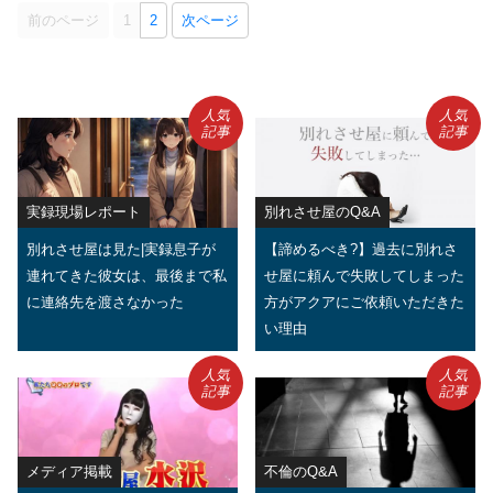
前のページ
1
2
次ページ
人気
人気
記事
記事
実録現場レポート
別れさせ屋のQ&A
別れさせ屋は見た|実録息子が
【諦めるべき?】過去に別れさ
連れてきた彼女は、最後まで私
せ屋に頼んで失敗してしまった
に連絡先を渡さなかった
方がアクアにご依頼いただきた
い理由
人気
人気
記事
記事
メディア掲載
不倫のQ&A