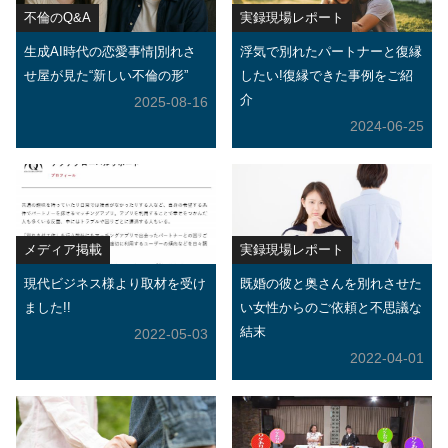
不倫のQ&A
実録現場レポート
生成AI時代の恋愛事情|別れさ
浮気で別れたパートナーと復縁
せ屋が見た“新しい不倫の形”
したい!復縁できた事例をご紹
介
2025-08-16
2024-06-25
メディア掲載
実録現場レポート
現代ビジネス様より取材を受け
既婚の彼と奥さんを別れさせた
ました!!
い女性からのご依頼と不思議な
結末
2022-05-03
2022-04-01