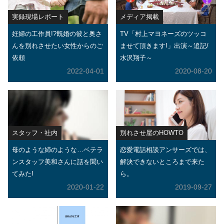
実録現場レポート
メディア掲載
妊婦の工作員!?既婚の彼と奥さ
TV「村上マヨネーズのツッコ
んを別れさせたい女性からのご
ませて頂きます!」出演～追記/
依頼
水沢翔子～
2022-04-01
2020-08-20
スタッフ・社内
別れさせ屋のHOWTO
母のような姉のような…ベテラ
恋愛電話相談アンサーズでは、
ンスタッフ美和さんに話を聞い
解決できないところまで来た
てみた!
ら。
2020-01-22
2019-09-27