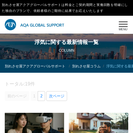
別れさせ屋アクアグローバルサポートは料金とご契約期間と実働回数を明確にし
た独自のプランで、依頼者様のご期待に結果でお応えいたします
MENU
浮気に関する最新情報一覧
COLUMN
別れさせ屋アクアグローバルサポート
別れさせ屋コラム
浮気に関する最
トータル:19件
前のページ
1
2
次ページ