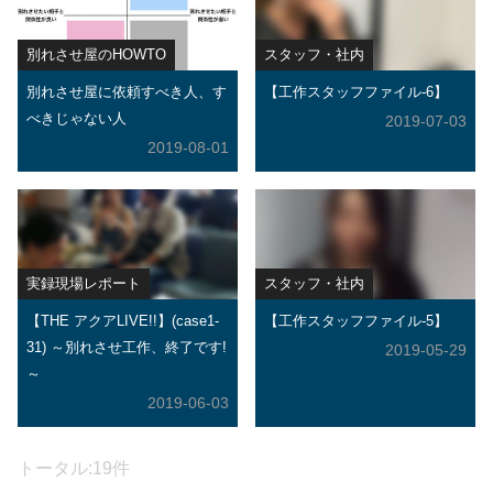
別れさせ屋のHOWTO
スタッフ・社内
別れさせ屋に依頼すべき人、す
【工作スタッフファイル-6】
べきじゃない人
2019-07-03
2019-08-01
実録現場レポート
スタッフ・社内
【THE アクアLIVE!!】(case1-
【工作スタッフファイル-5】
31) ～別れさせ工作、終了です!
2019-05-29
～
2019-06-03
トータル:19件