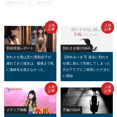
前のページ
1
次ページ
人気
人気
記事
記事
実録現場レポート
別れさせ屋のQ&A
別れさせ屋は見た|実録息子が
【諦めるべき?】過去に別れさ
連れてきた彼女は、最後まで私
せ屋に頼んで失敗してしまった
に連絡先を渡さなかった
方がアクアにご依頼いただきた
い理由
人気
人気
記事
記事
メディア掲載
不倫のQ&A