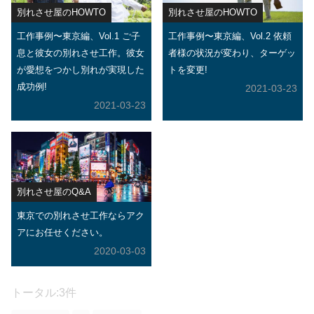
別れさせ屋のHOWTO
別れさせ屋のHOWTO
工作事例〜東京編、Vol.1 ご子
工作事例〜東京編、Vol.2 依頼
息と彼女の別れさせ工作。彼女
者様の状況が変わり、ターゲッ
が愛想をつかし別れが実現した
トを変更!
成功例!
2021-03-23
2021-03-23
別れさせ屋のQ&A
東京での別れさせ工作ならアク
アにお任せください。
2020-03-03
トータル:3件