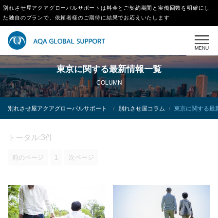
別れさせ屋アクアグローバルサポートは料金とご契約期間と実働回数を明確にし
た独自のプランで、依頼者様のご期待に結果でお応えいたします
MENU
東京に関する最新情報一覧
COLUMN
別れさせ屋アクアグローバルサポート
別れさせ屋コラム
東京に関する最
トータル:3件
前のページ
1
次ページ