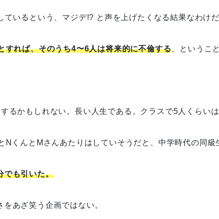
しているという、マジデ!? と声を上げたくなる結果なわけ
とすれば、そのうち4〜6人は将来的に不倫する
、というこ
らするかもしれない。長い人生である。クラスで5人くらい
んとNくんとMさんあたりはしていそうだと、中学時代の同級
分でも引いた。
さをあざ笑う企画ではない。