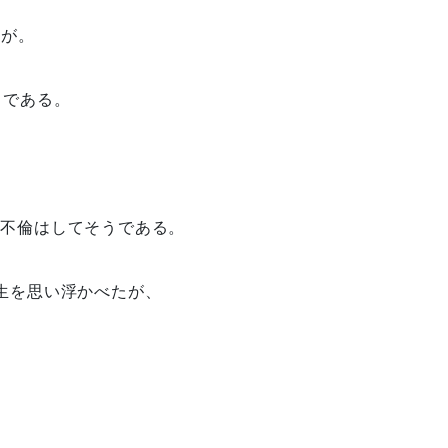
だが。
とである。
は不倫はしてそうである。
生を思い浮かべたが、