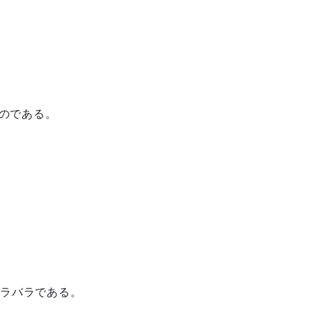
のである。
、
バラバラである。