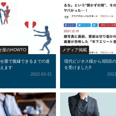
せ屋のHOWTO
メディア掲載
せ屋で復縁できるまでの道
現代ビジネス様から3回目
えます
を受けました!!
2022-03-31
2021