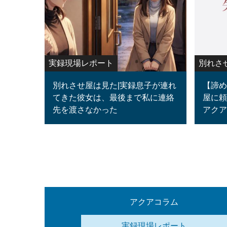
実録現場レポート
別れさ
別れさせ屋は見た|実録息子が連れ
【諦め
てきた彼女は、最後まで私に連絡
屋に頼
先を渡さなかった
アクア
アクアコラム
実録現場レポート