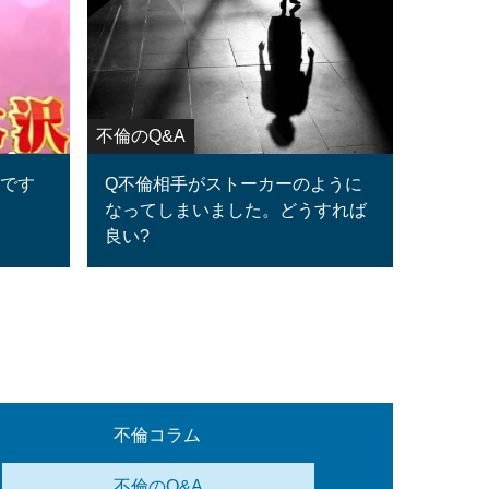
不倫のQ&A
ロです
Q不倫相手がストーカーのように
なってしまいました。どうすれば
良い?
不倫コラム
不倫のQ&A