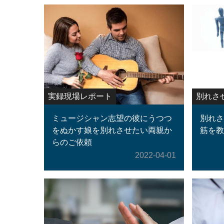
実録現場レポート
別れさ
ミュージシャン志望の彼にうつつ
別れさ
をぬかす娘を別れさせたい両親か
筋を教
らのご依頼
2022-04-01