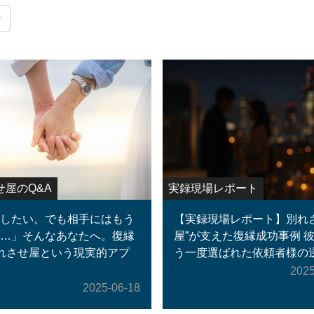
ジ
せ屋のQ&A
実録現場レポート
したい。でも相手にはもう
【実録現場レポート】別れ
…」そんなあなたへ。復縁
屋”が支えた復縁成功事例 
れさせ屋という現実的アプ
う一度選ばれた依頼者様の
2025
2025-06-18