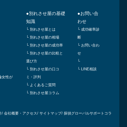
●別れさせ屋の基礎
●お問い合
知識
わせ
└ 別れさせ屋とは
└ 成功確率診
└ 別れさせ屋の相場
断
└ 別れさせ屋の成功率
└ お問い合わ
└ 別れさせ屋の比較と
せ
選び方
└
└ 別れさせ屋の口コ
└ LINE相談
倫女性が
ミ・評判
└ よくあるご質問
└ 別れさせ屋コラム
針
/
会社概要・アクセス
/
サイトマップ
/
探偵グローバルサポートコラ