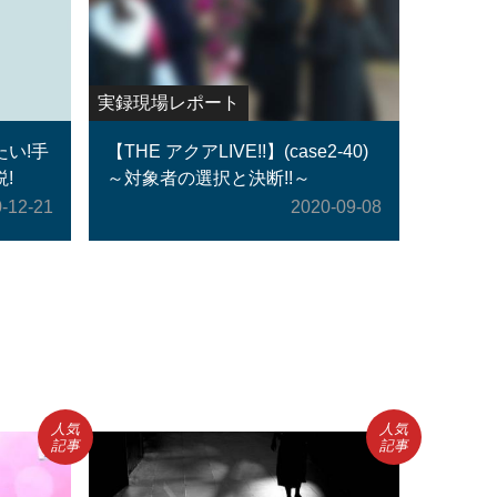
実録現場レポート
い!手
【THE アクアLIVE!!】(case2-40)
!
～対象者の選択と決断!!～
-12-21
2020-09-08
人気
人気
記事
記事