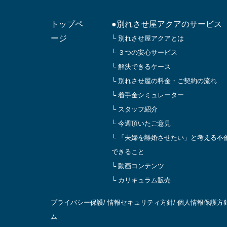
トップペ
●別れさせ屋アクアのサービス
ージ
└ 別れさせ屋アクアとは
└ ３つの安心サービス
└ 解決できるケース
└ 別れさせ屋の料金・ご契約の流れ
└ 着手金シミュレーター
└ スタッフ紹介
└ 今週頂いたご意見
└ 「夫婦を離婚させたい」と考える不
できること
└ 動画コンテンツ
└ カリキュラム販売
プライバシー保護
/
情報セキュリティ方針
/
個人情報保護方
ム