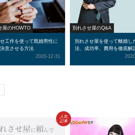
せ屋のHOWTO
別れさせ屋のQ&A
せ工作を使って既婚男性に
別れさせ屋を使って離婚した
決意させる方法
法、成功率、費用を徹底解説
2020-12-31
2020
ジ
人気
記事