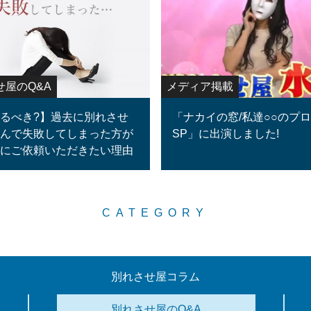
せ屋のQ&A
メディア掲載
るべき?】過去に別れさせ
「ナカイの窓/私達○○のプ
んで失敗してしまった方が
SP」に出演しました!
にご依頼いただきたい理由
CATEGORY
別れさせ屋コラム
別れさせ屋のQ&A