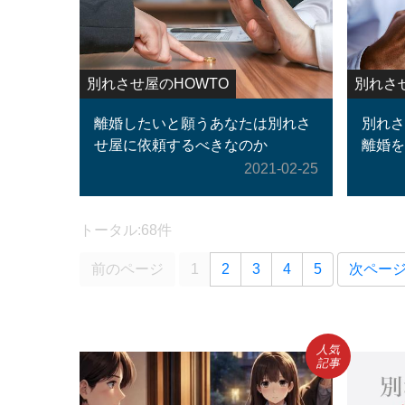
別れさせ屋のHOWTO
別れさ
離婚したいと願うあなたは別れさ
別れさ
せ屋に依頼するべきなのか
離婚を
2021-02-25
トータル:68件
前のページ
1
2
3
4
5
次ペー
人気
記事