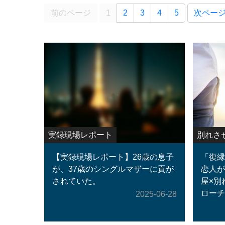
前のページ
1
2
3
4
5
次ペー
実録現場レポート
別れさ
【実録現場レポート】26歳の息子
「復縁
が、37歳のシングルマザーに貢が
恋人が
されていた。
屋×別
ローチ
2025-06-28