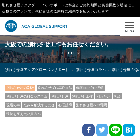
別れさせ屋アクアグローバルサポートは料金とご契約期間と実働回数を明確にし
た独自のプランで、依頼者様のご期待に結果でお応えいたします
MENU
大阪での別れさせ工作もお任せください。
2019-11-17
別れさせ屋アクアグローバルサポート
別れさせ屋コラム
別れさせ屋のQ&
別れさせ屋のQ&A
別れさせ屋の工作方法
依頼前の心の準備
別れさせ屋の料金システム
別れさせ屋
別れさせ工作
別れたい
相談
現場の声
悩みを解決するには
心理誘導
別れさせ屋への質問
現状を変えたい貴方へ