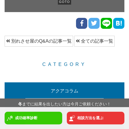
GOTO
別れさせ屋のQ&Aの記事一覧
全ての記事一覧
CATEGORY
アクアコラム
238
先月は
名の方にご相談いただきました
冬
までに結果を出したい方は今月ご依頼ください！
実録現場レポート
成功確率診断
相談方法を選ぶ
メディア掲載