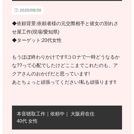
2020/08/30
◆依頼背景:依頼者様の元交際相手と彼女の別れさ
せ屋工作(現場/愛知県)
◆ターゲット:20代女性
もうほぼ終わりかけです!!コロナで一時どうなるか
な??って心配でしたけどここまでこれたのも、ア
クアさんのおかげだと思っています!
あとちょっと頑張ってください!私も頑張ります!!
本音聴取工作｜依頼中｜ 大阪府在住
40代 女性