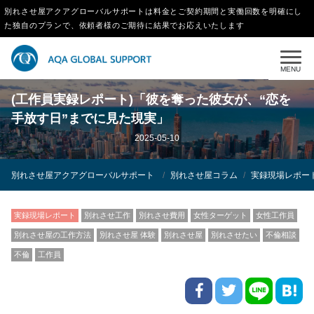
別れさせ屋アクアグローバルサポートは料金とご契約期間と実働回数を明確にし
た独自のプランで、依頼者様のご期待に結果でお応えいたします
MENU
(工作員実録レポート)「彼を奪った彼女が、“恋を
手放す日”までに見た現実」
2025-05-10
別れさせ屋アクアグローバルサポート
別れさせ屋コラム
実録現場レポー
実録現場レポート
別れさせ工作
別れさせ費用
女性ターゲット
女性工作員
別れさせ屋の工作方法
別れさせ屋 体験
別れさせ屋
別れさせたい
不倫相談
不倫
工作員