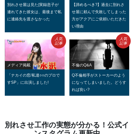
別れさせ屋は見た|実録息子が
【諦めるべき?】過去に別れさ
連れてきた彼女は、最後まで私
せ屋に頼んで失敗してしまった
に連絡先を渡さなかった
方がアクアにご依頼いただきた
い理由
人気
人気
記事
記事
メディア掲載
不倫のQ&A
「ナカイの窓/私達○○のプロで
Q不倫相手がストーカーのよう
すSP」に出演しました!
になってしまいました。どうす
れば良い?
別れさせ工作の実態が分かる！公式イ
ンスタグラム更新中