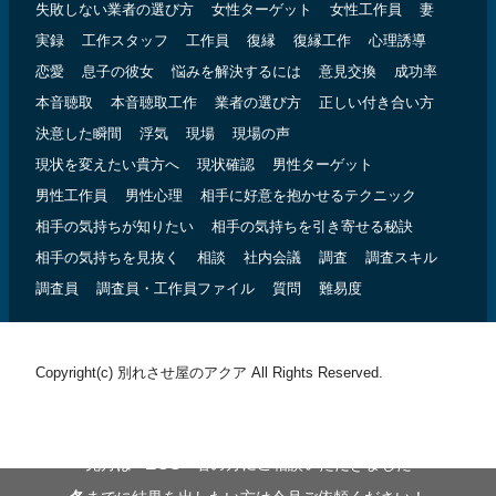
失敗しない業者の選び方
女性ターゲット
女性工作員
妻
実録
工作スタッフ
工作員
復縁
復縁工作
心理誘導
恋愛
息子の彼女
悩みを解決するには
意見交換
成功率
本音聴取
本音聴取工作
業者の選び方
正しい付き合い方
決意した瞬間
浮気
現場
現場の声
現状を変えたい貴方へ
現状確認
男性ターゲット
男性工作員
男性心理
相手に好意を抱かせるテクニック
相手の気持ちが知りたい
相手の気持ちを引き寄せる秘訣
相手の気持ちを見抜く
相談
社内会議
調査
調査スキル
調査員
調査員・工作員ファイル
質問
難易度
Copyright(c) 別れさせ屋のアクア All Rights Reserved.
238
先月は
名の方にご相談いただきました
冬
までに結果を出したい方は今月ご依頼ください！