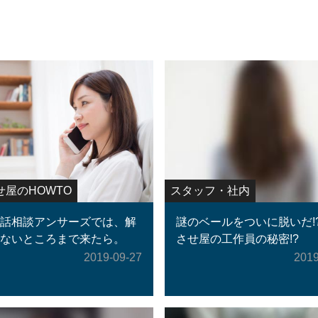
せ屋のHOWTO
スタッフ・社内
話相談アンサーズでは、解
謎のベールをついに脱いだ!
ないところまで来たら。
させ屋の工作員の秘密!?
2019-09-27
2019