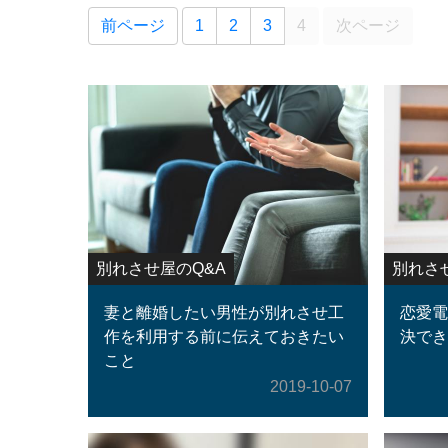
前ページ
1
2
3
4
次ページ
別れさせ屋のQ&A
別れさ
妻と離婚したい男性が別れさせ工
恋愛電
作を利用する前に伝えておきたい
決でき
こと
2019-10-07