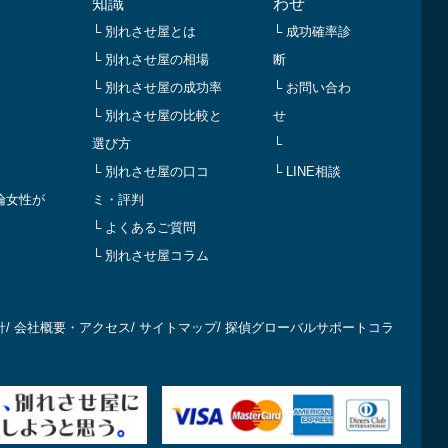
知識
わせ
└ 別れさせ屋とは
└ 成功確率診
└ 別れさせ屋の相場
断
└ 別れさせ屋の成功率
└ お問い合わ
└ 別れさせ屋の比較と
せ
選び方
└
└ 別れさせ屋の口コ
└ LINE相談
倫女性が
ミ・評判
└ よくあるご質問
└ 別れさせ屋コラム
針
/
会社概要・アクセス
/
サイトマップ
/
探偵グローバルサポートコラ