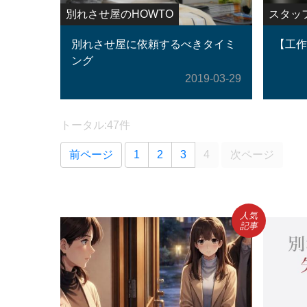
別れさせ屋のHOWTO
スタッ
別れさせ屋に依頼するべきタイミ
【工作
ング
2019-03-29
トータル:47件
前ページ
1
2
3
4
次ページ
人気
記事