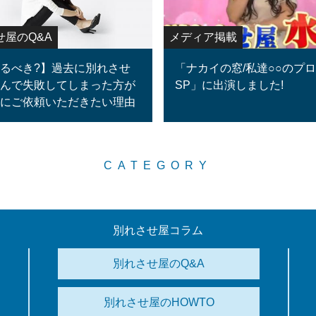
せ屋のQ&A
メディア掲載
るべき?】過去に別れさせ
「ナカイの窓/私達○○のプ
んで失敗してしまった方が
SP」に出演しました!
にご依頼いただきたい理由
CATEGORY
別れさせ屋コラム
別れさせ屋のQ&A
別れさせ屋のHOWTO