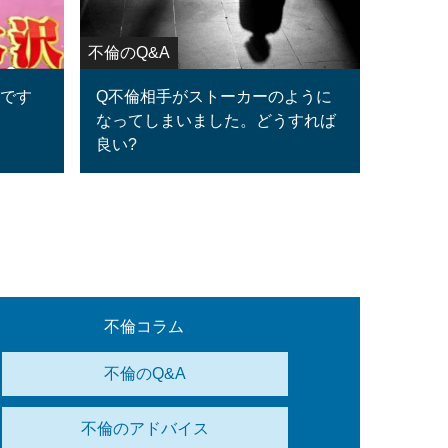
不倫のQ&A
ロです
Q不倫相手がストーカーのように
なってしまいました。どうすれば
良い?
不倫コラム
不倫のQ&A
不倫のアドバイス