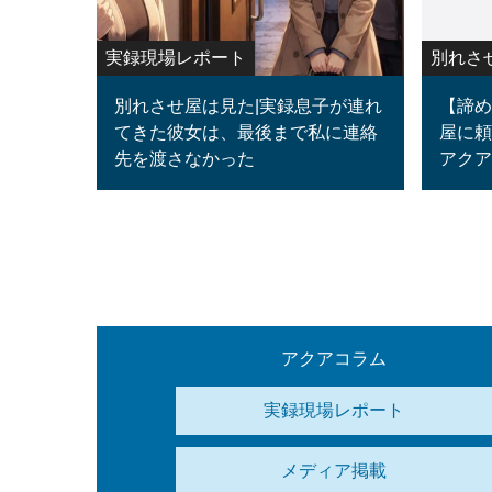
実録現場レポート
別れさ
別れさせ屋は見た|実録息子が連れ
【諦め
てきた彼女は、最後まで私に連絡
屋に頼
先を渡さなかった
アクア
アクアコラム
実録現場レポート
メディア掲載