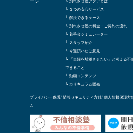
ージ
└ 別れさせ屋アクアとは
└ ３つの安心サービス
└ 解決できるケース
└ 別れさせ屋の料金・ご契約の流れ
└ 着手金シミュレーター
└ スタッフ紹介
└ 今週頂いたご意見
└ 「夫婦を離婚させたい」と考える不
できること
└ 動画コンテンツ
└ カリキュラム販売
プライバシー保護
/
情報セキュリティ方針
/
個人情報保護方
ム