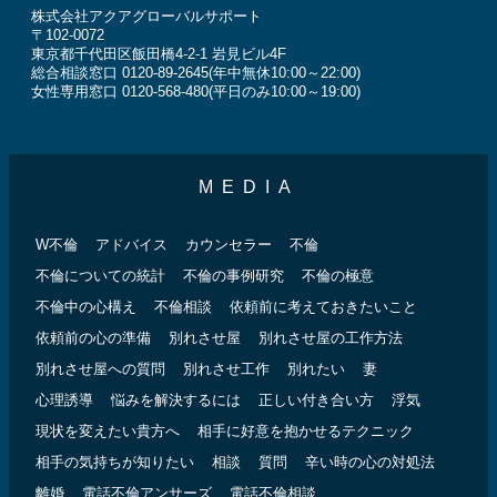
株式会社アクアグローバルサポート
〒102-0072
東京都千代田区飯田橋4-2-1 岩見ビル4F
総合相談窓口 0120-89-2645(年中無休10:00～22:00)
女性専用窓口 0120-568-480(平日のみ10:00～19:00)
MEDIA
W不倫
アドバイス
カウンセラー
不倫
不倫についての統計
不倫の事例研究
不倫の極意
不倫中の心構え
不倫相談
依頼前に考えておきたいこと
依頼前の心の準備
別れさせ屋
別れさせ屋の工作方法
別れさせ屋への質問
別れさせ工作
別れたい
妻
心理誘導
悩みを解決するには
正しい付き合い方
浮気
現状を変えたい貴方へ
相手に好意を抱かせるテクニック
相手の気持ちが知りたい
相談
質問
辛い時の心の対処法
離婚
電話不倫アンサーズ
電話不倫相談