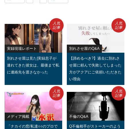
人気
人気
記事
記事
実録現場レポート
別れさせ屋のQ&A
別れさせ屋は見た|実録息子が
【諦めるべき?】過去に別れさ
連れてきた彼女は、最後まで私
せ屋に頼んで失敗してしまった
に連絡先を渡さなかった
方がアクアにご依頼いただきた
い理由
人気
人気
記事
記事
メディア掲載
不倫のQ&A
「ナカイの窓/私達○○のプロで
Q不倫相手がストーカーのよう