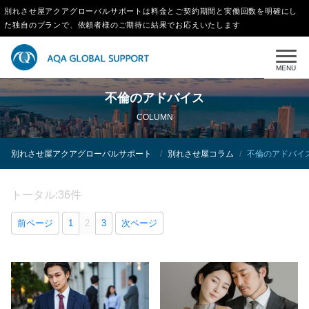
別れさせ屋アクアグローバルサポートは料金とご契約期間と実働回数を明確にし
た独自のプランで、依頼者様のご期待に結果でお応えいたします
MENU
不倫のアドバイス
COLUMN
別れさせ屋アクアグローバルサポート
別れさせ屋コラム
不倫のアドバイ
トータル:36件
前ページ
1
2
3
次ページ