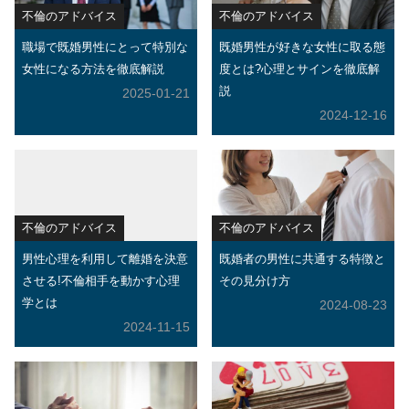
不倫のアドバイス
不倫のアドバイス
職場で既婚男性にとって特別な
既婚男性が好きな女性に取る態
女性になる方法を徹底解説
度とは?心理とサインを徹底解
説
2025-01-21
2024-12-16
不倫のアドバイス
不倫のアドバイス
男性心理を利用して離婚を決意
既婚者の男性に共通する特徴と
させる!不倫相手を動かす心理
その見分け方
学とは
2024-08-23
2024-11-15