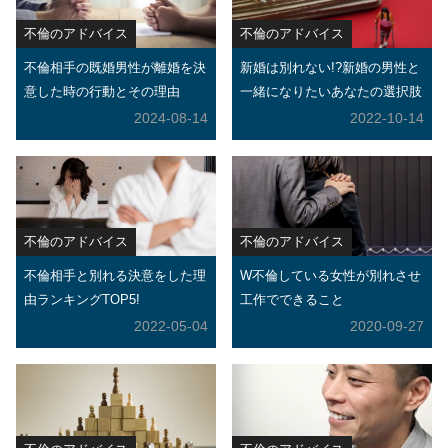
不倫のアドバイス
不倫のアドバイス
不倫相手の既婚男性が離婚を決
新婚は別れない!?新婚の男性と
意した時の行動とその理由
一緒になりたいあなたの選択肢
2024-08-14
2022-10-14
不倫のアドバイス
不倫のアドバイス
不倫相手と別れる決意をした理
W不倫している女性が別れさせ
由ランキングTOP5!
工作でできること
2022-05-04
2020-09-27