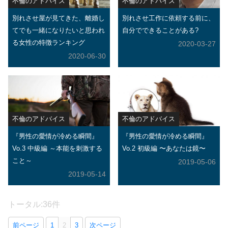
不倫のアドバイス
不倫のアドバイス
別れさせ屋が見てきた、離婚し
別れさせ工作に依頼する前に、
てでも一緒になりたいと思われ
自分でできることがある?
る女性の特徴ランキング
2020-03-27
2020-06-30
不倫のアドバイス
不倫のアドバイス
『男性の愛情が冷める瞬間』
『男性の愛情が冷める瞬間』
Vo.3 中級編 ～本能を刺激する
Vo.2 初級編 〜あなたは鏡〜
こと～
2019-05-06
2019-05-14
トータル:36件
前ページ
1
2
3
次ページ